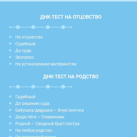
ДНК-ТЕСТ НА ОТЦОВСТВО
На отцовство
Судебный
До суда
Экспресс
На установление материнства
ДНК-ТЕСТ НА РОДСТВО
Судебный
До решения суда
Бабушка/дедушка — Внук/внучка
Дядя/тётя — Племянник
Родной — Сводный брат/сестра
На любое родство