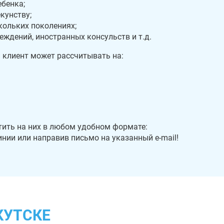
бенка;
кунству;
кольких поколениях;
ждений, иностранных консульств и т.д.
 клиент может рассчитывать на:
ить на них в любом удобном формате:
инии или направив письмо на указанный e-mail!
КУТСКЕ