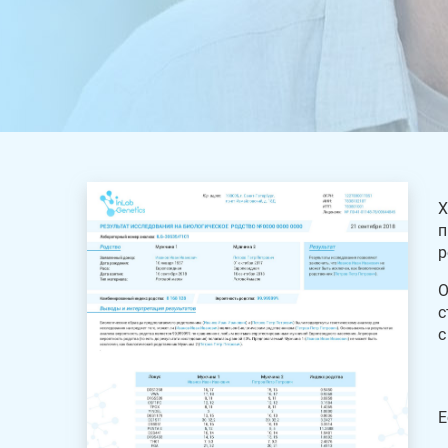
Х
п
р
О
с
с
Е