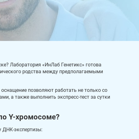
ске? Лаборатория «ИнЛаб Генетикс» готова
огического родства между предполагаемыми
 оснащение позволяют работать не только со
ми, а также выполнить экспресс-тест за сутки
по Y-хромосоме?
у ДНК-экспертизы: