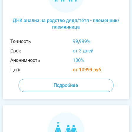
ДНК анализ на родство дядя/тётя - племенник/
племянница
Точность
99,999%
Срок
от 3 дней
Анонимность
100%
Цена
от 10999 руб.
Подробнее