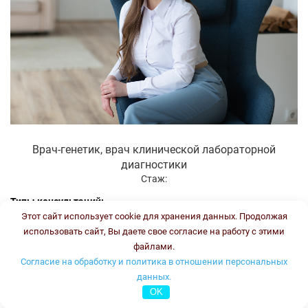
Врач-генетик, врач клинической лабораторной
диагностики
Стаж:
Типы консультаций:
Этот сайт использует cookie для хранения данных. Продолжая
устная он-лайн
использовать сайт, Вы даете свое согласие на работу с этими
письменная он-лайн
файлами.
письменная офлайн
Согласие на обработку и политика в отношении персональных
данных.
Стоимость консультации:
3500 рублей
OK
График работы:
ПН, ВТ, ЧТ, ПТ с 16.00 до 18.00