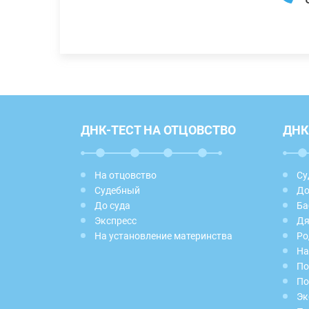
ДНК-ТЕСТ НА ОТЦОВСТВО
ДНК
На отцовство
Су
Судебный
До
До суда
Ба
Экспресс
Дя
На установление материнства
Ро
На
По
По
Эк