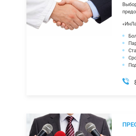
Выбор
предо
«ИнЛа
Бол
Пар
Ста
Сро
По
ПРЕ