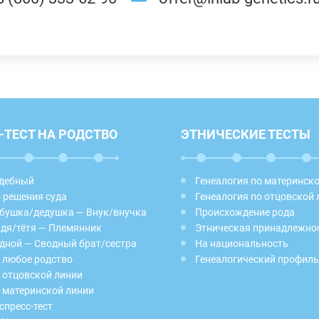
-ТЕСТ НА РОДСТВО
ЭТНИЧЕСКИЕ ТЕСТЫ
дебный
Генеалогия по материнск
 решения суда
Генеалогия по отцовской 
бушка/дедушка — Внук/внучка
Происхождение рода
дя/тётя — Племянник
Этническая принадлежно
дной — Сводный брат/сестра
На национальность
 любое родство
Генеалогический профиль
 отцовской линии
 материнской линии
спресс-тест