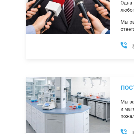
Одна 
любог
Мы ра
ответ
ПОС
Мы за
и мат
пожал