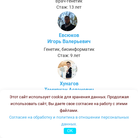
Врач-генетик
Стаж: 13 лет
Евсюков
Игорь Валерьевич
Генетик, биоинформатик
Стаж: 9 лет
Хунагов
Темиркан Асланович
Этот сайт использует cookie для хранения данных. Продолжая
Биолог (после ПП и ПК - Биолог клинической лабораторной
диагностики)
использовать сайт, Вы даете свое согласие на работу с этими
Стаж:
файлами.
Согласие на обработку и политика в отношении персональных
данных.
Полшведкина Ольга Борисовна
OK