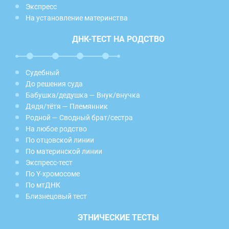
Экспресс
На установление материнства
ДНК-ТЕСТ НА РОДСТВО
Судебный
До решения суда
Бабушка/дедушка — Внук/внучка
Дядя/тётя — Племянник
Родной — Сводный брат/сестра
На любое родство
По отцовской линии
По материнской линии
Экспресс-тест
По Y-хромосоме
По мтДНК
Близнецовый тест
ЭТНИЧЕСКИЕ ТЕСТЫ