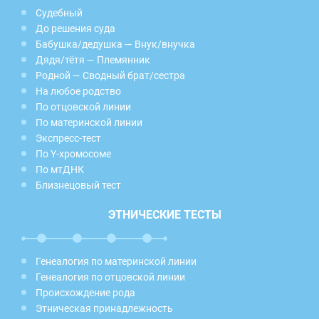
Судебный
До решения суда
Бабушка/дедушка — Внук/внучка
Дядя/тётя — Племянник
Родной — Сводный брат/сестра
На любое родство
По отцовской линии
По материнской линии
Экспресс-тест
По Y-хромосоме
По мтДНК
Близнецовый тест
ЭТНИЧЕСКИЕ ТЕСТЫ
Генеалогия по материнской линии
Генеалогия по отцовской линии
Происхождение рода
Этническая принадлежность