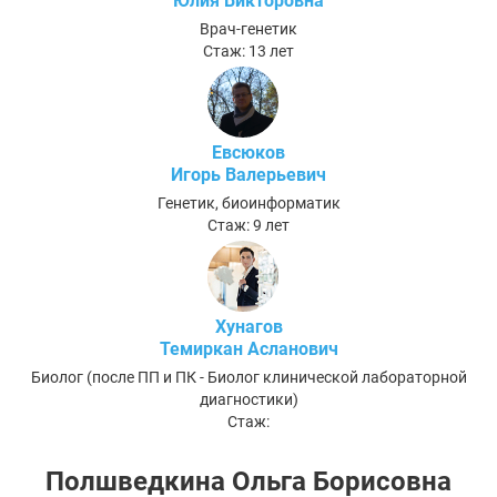
Юлия Викторовна
Врач-генетик
Стаж: 13 лет
Евсюков
Игорь Валерьевич
Генетик, биоинформатик
Стаж: 9 лет
Хунагов
Темиркан Асланович
Биолог (после ПП и ПК - Биолог клинической лабораторной
диагностики)
Стаж:
Полшведкина Ольга Борисовна