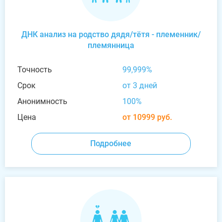
ДНК анализ на родство дядя/тётя - племенник/
племянница
Точность
99,999%
Срок
от 3 дней
Анонимность
100%
Цена
от 10999 руб.
Подробнее