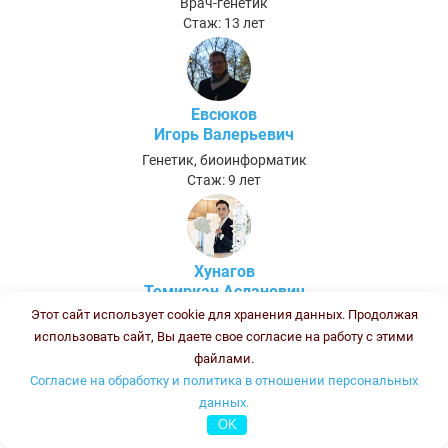
Врач-генетик
Стаж: 13 лет
Евсюков
Игорь Валерьевич
Генетик, биоинформатик
Стаж: 9 лет
Хунагов
Темиркан Асланович
Этот сайт использует cookie для хранения данных. Продолжая
Биолог (после ПП и ПК - Биолог клинической лабораторной
диагностики)
использовать сайт, Вы даете свое согласие на работу с этими
Стаж:
файлами.
Согласие на обработку и политика в отношении персональных
данных.
Полшведкина Ольга Борисовна
OK