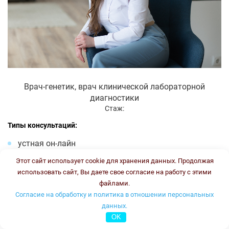
Врач-генетик, врач клинической лабораторной
диагностики
Стаж:
Типы консультаций:
устная он-лайн
письменная он-лайн
Этот сайт использует cookie для хранения данных. Продолжая
письменная офлайн
использовать сайт, Вы даете свое согласие на работу с этими
файлами.
Стоимость консультации:
3500 рублей
График работы:
ПН, ВТ, ЧТ, ПТ с 16.00 до 18.00
Согласие на обработку и политика в отношении персональных
данных.
Онлайн консультация
OK