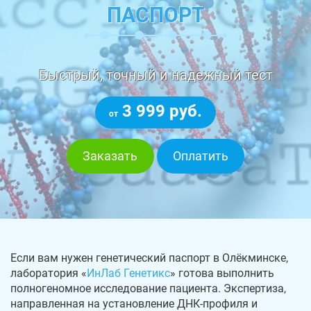
ПАСПОРТ
Быстрый, точный и надежный тест
3 999 руб.
от
Заказать
Оплатить
Если вам нужен генетический паспорт в Олёкминске,
лаборатория «
ИнЛаб Генетикс
» готова выполнить
полногеномное исследование пациента. Экспертиза,
направленная на установление ДНК-профиля и