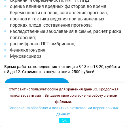
скрининги беременности, НИПИ, ИПД
оценка влияния вредных факторов во время
беременности на плод, составление прогноза;
прогноз и тактика ведения при выявленных
пороках плода, составление прогноза;
наследственные заболевания в семье, расчет риска
повторения;
расшифровка ПГТ эмбрионов;
Фенилкетонурия;
Муковисцидоз.
Время работы: понедельник -пятница с 8-13 и с 18-20, суббота
с 8 до 12. Стоимость консультации: 2500 рублей.
Онлайн консультация
Этот сайт использует cookie для хранения данных. Продолжая
Колесникова Ирина Васильевна
использовать сайт, Вы даете свое согласие на работу с этими
файлами.
Согласие на обработку и политика в отношении персональных
данных.
OK