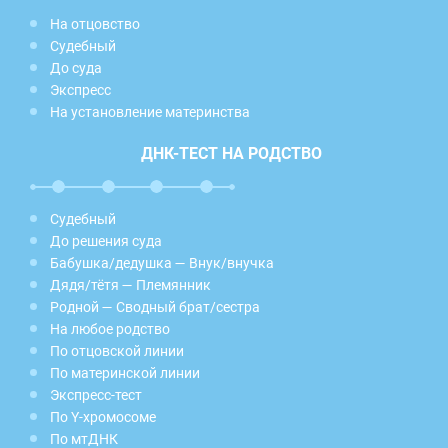
На отцовство
Судебный
До суда
Экспресс
На установление материнства
ДНК-ТЕСТ НА РОДСТВО
Судебный
До решения суда
Бабушка/дедушка — Внук/внучка
Дядя/тётя — Племянник
Родной — Сводный брат/сестра
На любое родство
По отцовской линии
По материнской линии
Экспресс-тест
По Y-хромосоме
По мтДНК