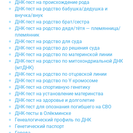
ДНК-тест на происхождение рода
ДНК-тест на родство бабушка/дедушка и
внучка/внук
ДНК-тест на родство брат/сестра
ДНК-тест на родство дядя/тётя — племянница/
племянник
ДНК-тест на родство для суда
ДНК-тест на родство до решения суда
ДНК-тест на родство по материнской линии
ДНК-тест на родство по митохондриальной ДНК
(мтДНК)
ДНК-тест на родство по отцовской линии
ДНК-тест на родство по Y-хромосоме
ДНК-тест на спортивную генетику
ДНК-тест на установление материнства
ДНК-тест на здоровье и долголетие
ДНК-тест для опознания погибшего на СВО
ДНК-тесты в Олёкминске
Генеалогический профиль по ДНК
Генетический паспорт
Города