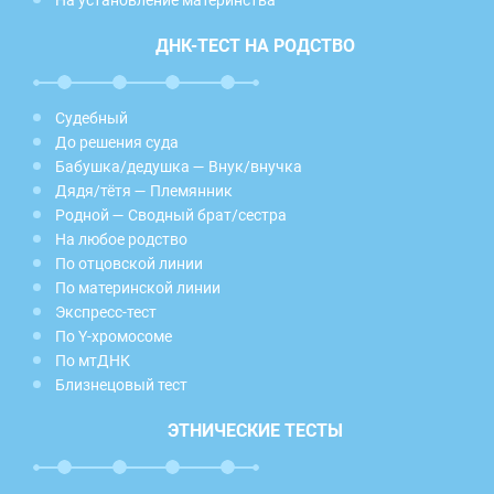
ДНК-ТЕСТ НА РОДСТВО
Судебный
До решения суда
Бабушка/дедушка — Внук/внучка
Дядя/тётя — Племянник
Родной — Сводный брат/сестра
На любое родство
По отцовской линии
По материнской линии
Экспресс-тест
По Y-хромосоме
По мтДНК
Близнецовый тест
ЭТНИЧЕСКИЕ ТЕСТЫ