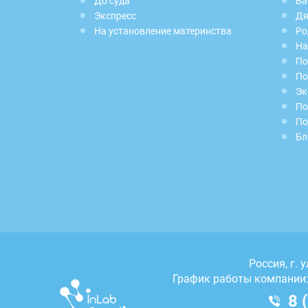
До суда
Ба
Экспресс
Дя
На установление материнства
Ро
На
По
По
Эк
По
По
Бл
Россия, г.
у
График работы компании: 
8 