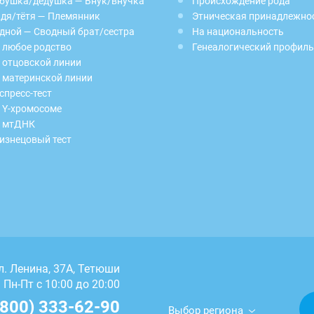
бушка/дедушка — Внук/внучка
Происхождение рода
дя/тётя — Племянник
Этническая принадлежно
дной — Сводный брат/сестра
На национальность
 любое родство
Генеалогический профиль
 отцовской линии
 материнской линии
спресс-тест
 Y-хромосоме
 мтДНК
изнецовый тест
л. Ленина, 37А, Тетюши
Пн-Пт с 10:00 до 20:00
(800) 333-62-90
Выбор региона