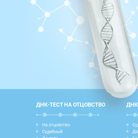
ДНК-ТЕСТ НА ОТЦОВСТВО
ДНК
На отцовство
Су
Судебный
До