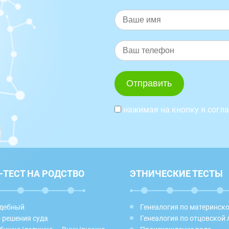
нажимая на кнопку я согл
-ТЕСТ НА РОДСТВО
ЭТНИЧЕСКИЕ ТЕСТЫ
дебный
Генеалогия по материнск
 решения суда
Генеалогия по отцовской 