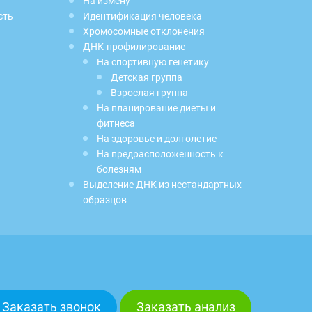
На измену
сть
Идентификация человека
Хромосомные отклонения
ДНК-профилирование
На спортивную генетику
Детская группа
Взрослая группа
На планирование диеты и
фитнеса
На здоровье и долголетие
На предрасположенность к
болезням
Выделение ДНК из нестандартных
образцов
Заказать звонок
Заказать анализ