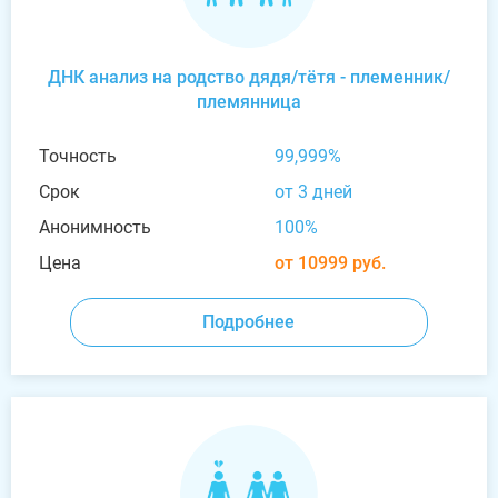
ДНК анализ на родство дядя/тётя - племенник/
племянница
Точность
99,999%
Срок
от 3 дней
Анонимность
100%
Цена
от 10999 руб.
Подробнее