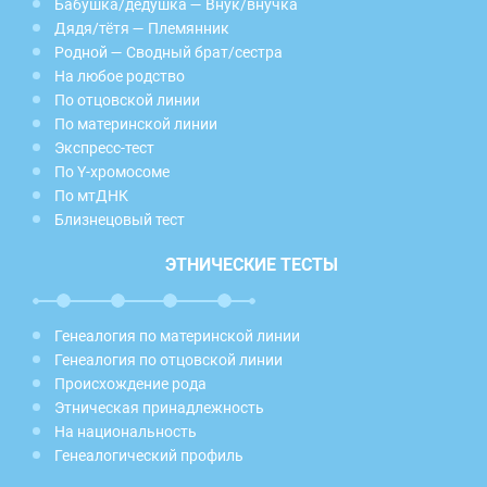
Бабушка/дедушка — Внук/внучка
Дядя/тётя — Племянник
Родной — Сводный брат/сестра
На любое родство
По отцовской линии
По материнской линии
Экспресс-тест
По Y-хромосоме
По мтДНК
Близнецовый тест
ЭТНИЧЕСКИЕ ТЕСТЫ
Генеалогия по материнской линии
Генеалогия по отцовской линии
Происхождение рода
Этническая принадлежность
На национальность
Генеалогический профиль