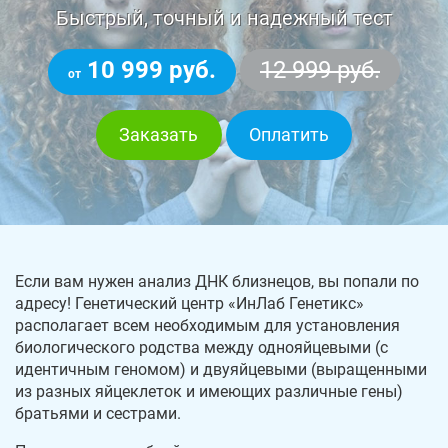
Быстрый, точный и надежный тест
10 999 руб.
12 999 руб.
от
Заказать
Оплатить
Если вам нужен анализ ДНК близнецов, вы попали по
адресу! Генетический центр «ИнЛаб Генетикс»
располагает всем необходимым для установления
биологического родства между однояйцевыми (с
идентичным геномом) и двуяйцевыми (выращенными
из разных яйцеклеток и имеющих различные гены)
братьями и сестрами.