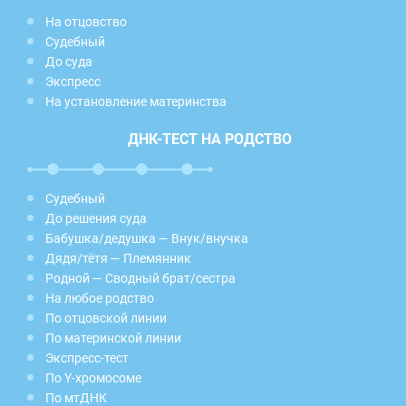
На отцовство
Судебный
До суда
Экспресс
На установление материнства
ДНК-ТЕСТ НА РОДСТВО
Судебный
До решения суда
Бабушка/дедушка — Внук/внучка
Дядя/тётя — Племянник
Родной — Сводный брат/сестра
На любое родство
По отцовской линии
По материнской линии
Экспресс-тест
По Y-хромосоме
По мтДНК