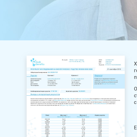
Х
г
п
О
с
с
Е