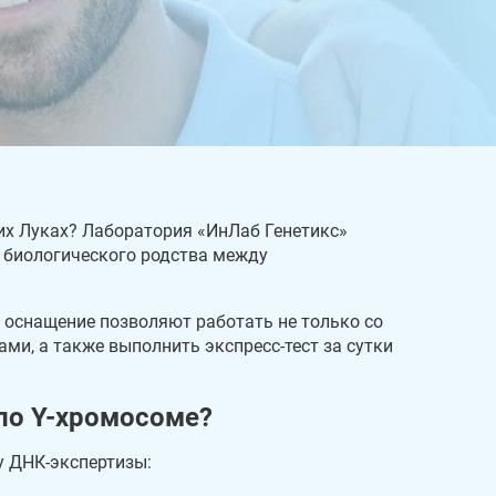
их Луках? Лаборатория «ИнЛаб Генетикс»
е биологического родства между
 оснащение позволяют работать не только со
ми, а также выполнить экспресс-тест за сутки
по Y-хромосоме?
у ДНК-экспертизы: