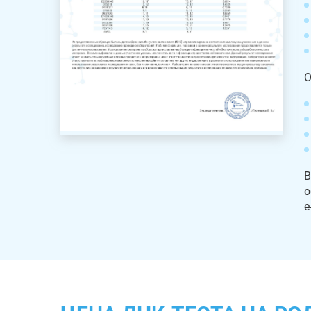
О
В
о
e