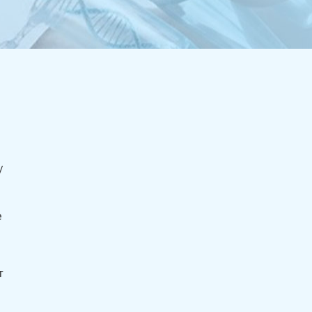
/
е
т