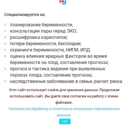
Специализируется на:
планирование беременности;
консультация пары перед ЭКО;
расшифровка кариотипов;
потери беременности, бесплодие;
скрининги беременности, НИПИ, ИПД
оценка влияния вредных факторов во время
беременности на плод, составление прогноза;
прогноз и тактика ведения при выявленных
пороках плода, составление прогноза;
наследственные заболевания в семье, расчет риска
повторения;
Этот сайт использует cookie для хранения данных. Продолжая
расшифровка ПГТ эмбрионов;
использовать сайт, Вы даете свое согласие на работу с этими
Фенилкетонурия;
файлами.
Муковисцидоз.
Согласие на обработку и политика в отношении персональных
данных.
Время работы: понедельник -пятница с 8-13 и с 18-20, суббота
OK
с 8 до 12. Стоимость консультации: 2500 рублей.