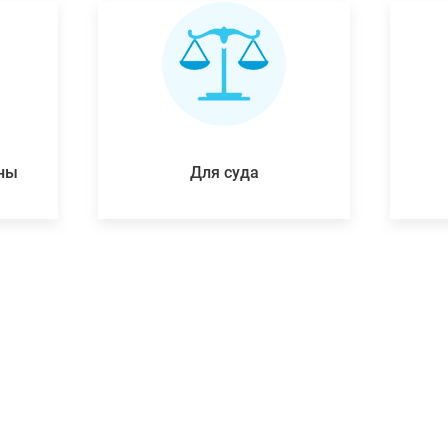
ены
Для суда