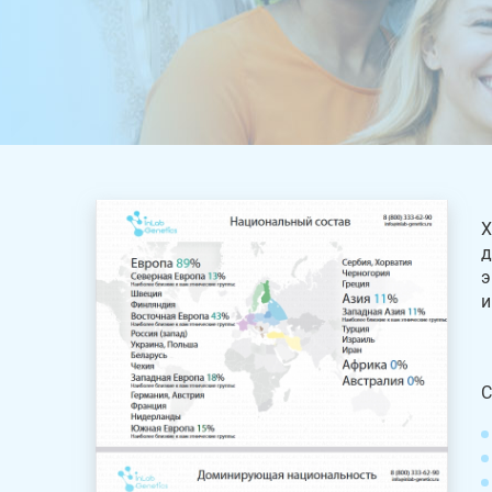
Х
д
э
и
С