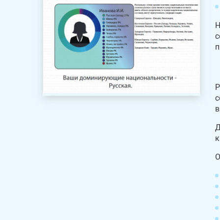
Н
с
п
Р
с
в
Д
к
О