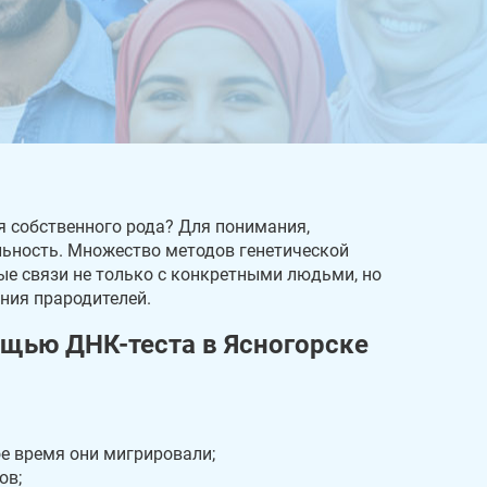
я собственного рода? Для понимания,
льность. Множество методов генетической
е связи не только с конкретными людьми, но
ания прародителей.
щью ДНК-теста в Ясногорске
е время они мигрировали;
ов;