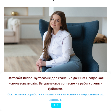
Этот сайт использует cookie для хранения данных. Продолжая
использовать сайт, Вы даете свое согласие на работу с этими
Врач-генетик, врач клинической лабораторной
файлами.
диагностики
Согласие на обработку и политика в отношении персональных
Стаж:
данных.
Типы консультаций:
OK