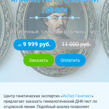
ЛИНИИ
Интересный, точный и надежный тест
9 999 руб.
11 000 руб.
от
Заказать
Оплатить
Центр генетических экспертиз «
ИнЛаб Генетикс
»
предлагает заказать генеалогический ДНК-тест по
отцовской линии. Подобный анализ позволяет