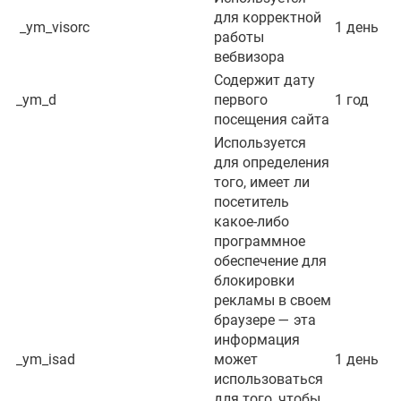
для корректной
_ym_visorc
1 день
работы
вебвизора
Содержит дату
_ym_d
первого
1 год
посещения сайта
Используется
для определения
того, имеет ли
посетитель
какое-либо
программное
обеспечение для
блокировки
рекламы в своем
браузере — эта
информация
_ym_isad
может
1 день
использоваться
для того, чтобы