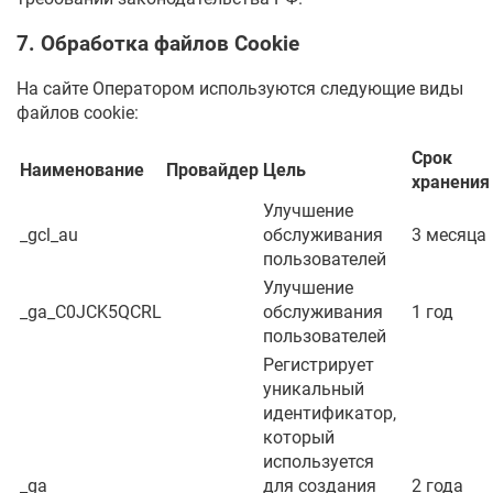
7. Обработка файлов Cookie
На сайте Оператором используются следующие виды
файлов cookie:
Срок
Наименование
Провайдер
Цель
хранения
Улучшение
_gcl_au
обслуживания
3 месяца
пользователей
Улучшение
_ga_C0JCK5QCRL
обслуживания
1 год
пользователей
Регистрирует
уникальный
идентификатор,
который
используется
_ga
для создания
2 года