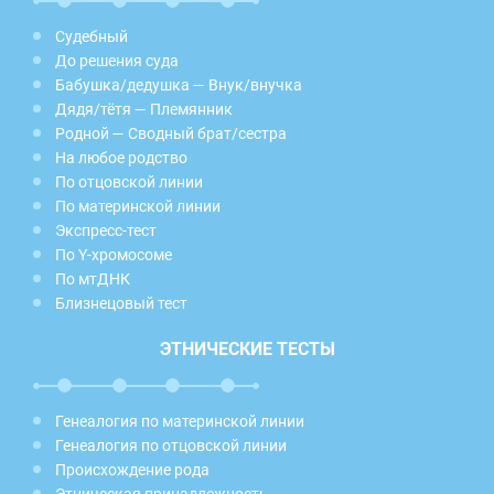
Судебный
До решения суда
Бабушка/дедушка — Внук/внучка
Дядя/тётя — Племянник
Родной — Сводный брат/сестра
На любое родство
По отцовской линии
По материнской линии
Экспресс-тест
По Y-хромосоме
По мтДНК
Близнецовый тест
ЭТНИЧЕСКИЕ ТЕСТЫ
Генеалогия по материнской линии
Генеалогия по отцовской линии
Происхождение рода
Этническая принадлежность