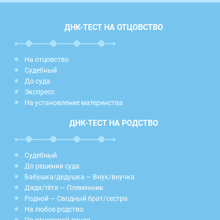
ДНК-ТЕСТ НА ОТЦОВСТВО
На отцовство
Судебный
До суда
Экспресс
На установление материнства
ДНК-ТЕСТ НА РОДСТВО
Судебный
До решения суда
Бабушка/дедушка — Внук/внучка
Дядя/тётя — Племянник
Родной — Сводный брат/сестра
На любое родство