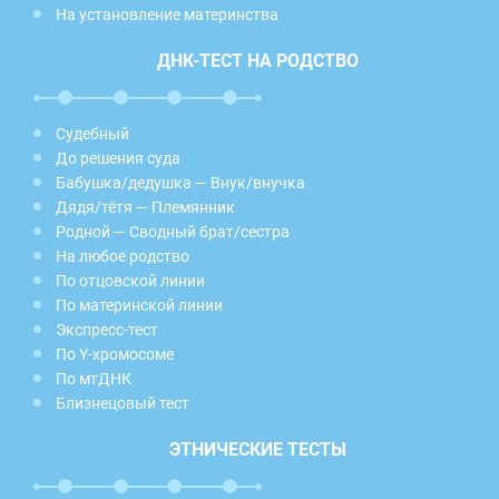
На установление материнства
ДНК-ТЕСТ НА РОДСТВО
Судебный
До решения суда
Бабушка/дедушка — Внук/внучка
Дядя/тётя — Племянник
Родной — Сводный брат/сестра
На любое родство
По отцовской линии
По материнской линии
Экспресс-тест
По Y-хромосоме
По мтДНК
Близнецовый тест
ЭТНИЧЕСКИЕ ТЕСТЫ