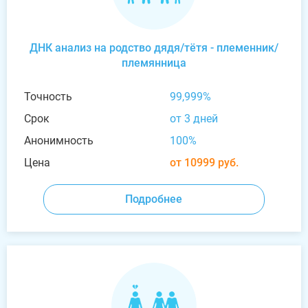
ДНК анализ на родство дядя/тётя - племенник/
племянница
Точность
99,999%
Срок
от 3 дней
Анонимность
100%
Цена
от 10999 руб.
Подробнее