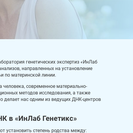
аборатория генетических экспертиз «ИнЛаб
анализов, направленных на установление
и по материнской линии.
а человека, современное материально-
ционных методов исследования, а также
о делает нас одним из ведущих ДНК-центров
НК в «ИнЛаб Генетикс»
ют установить степень родства между: