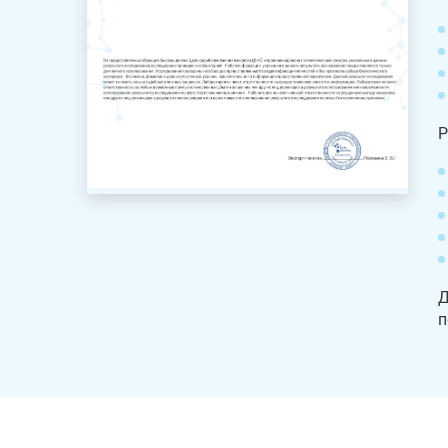
Р
Д
п