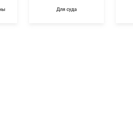
ены
Для суда