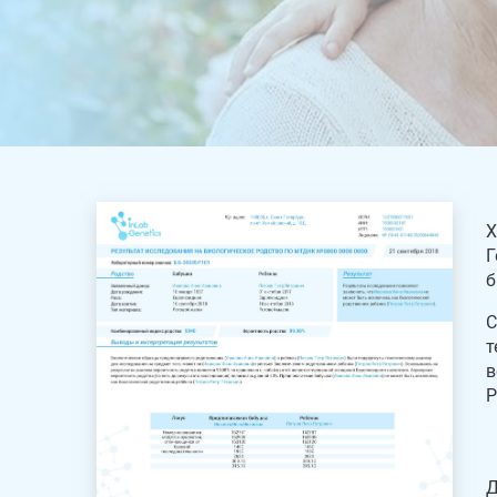
Х
Г
б
С
т
в
Р
Д