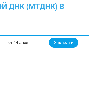
Й ДНК (МТДНК) В
Заказать
от 14 дней