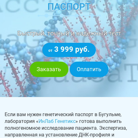
ПАСПОРТ
Быстрый, точный и надежный тест
3 999 руб.
от
Заказать
Оплатить
Если вам нужен генетический паспорт в Бугульме,
лаборатория «
ИнЛаб Генетикс
» готова выполнить
полногеномное исследование пациента. Экспертиза,
направленная на установление ДНК-профиля и