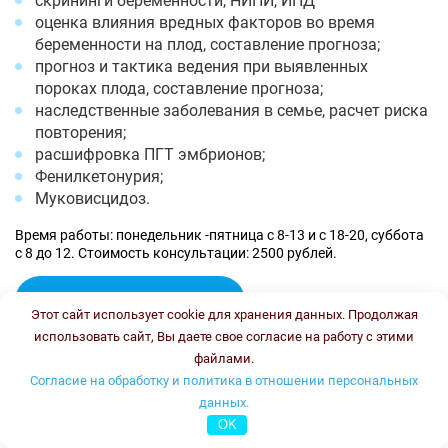
скрининги беременности, НИПИ, ИПД
оценка влияния вредных факторов во время
беременности на плод, составление прогноза;
прогноз и тактика ведения при выявленных
пороках плода, составление прогноза;
наследственные заболевания в семье, расчет риска
повторения;
расшифровка ПГТ эмбрионов;
Фенилкетонурия;
Муковисцидоз.
Время работы: понедельник -пятница с 8-13 и с 18-20, суббота
с 8 до 12. Стоимость консультации: 2500 рублей.
Онлайн консультация
Этот сайт использует cookie для хранения данных. Продолжая
Колесникова Ирина Васильевна
использовать сайт, Вы даете свое согласие на работу с этими
файлами.
Согласие на обработку и политика в отношении персональных
данных.
OK