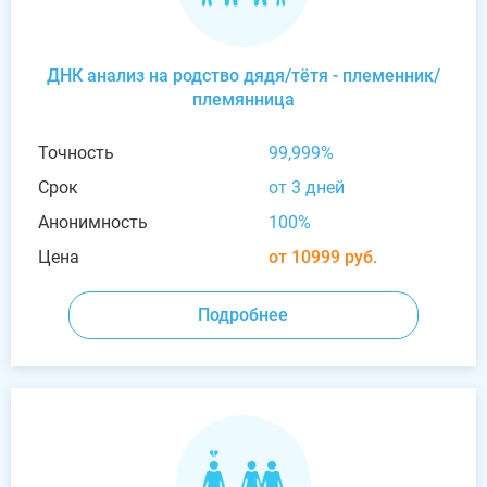
ДНК анализ на родство дядя/тётя - племенник/
племянница
Точность
99,999%
Срок
от 3 дней
Анонимность
100%
Цена
от 10999 руб.
Подробнее