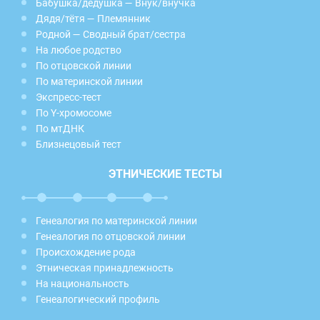
Бабушка/дедушка — Внук/внучка
Дядя/тётя — Племянник
Родной — Сводный брат/сестра
На любое родство
По отцовской линии
По материнской линии
Экспресс-тест
По Y-хромосоме
По мтДНК
Близнецовый тест
ЭТНИЧЕСКИЕ ТЕСТЫ
Генеалогия по материнской линии
Генеалогия по отцовской линии
Происхождение рода
Этническая принадлежность
На национальность
Генеалогический профиль