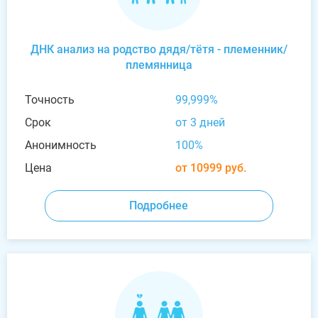
ДНК анализ на родство дядя/тётя - племенник/
племянница
Точность
99,999%
Срок
от 3 дней
Анонимность
100%
Цена
от 10999 руб.
Подробнее