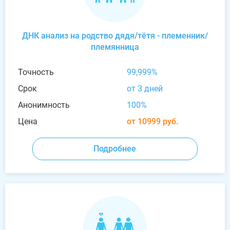
ДНК анализ на родство дядя/тётя - племенник/
племянница
Точность
99,999%
Срок
от 3 дней
Анонимность
100%
Цена
от 10999 руб.
Подробнее