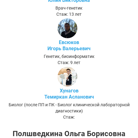
Юлия Викторовна
Врач-генетик
Стаж: 13 лет
Евсюков
Игорь Валерьевич
Генетик, биоинформатик
Стаж: 9 лет
Хунагов
Темиркан Асланович
Биолог (после ПП и ПК - Биолог клинической лабораторной
диагностики)
Стаж:
Полшведкина Ольга Борисовна