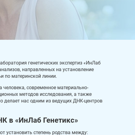
Лаборатория генетических экспертиз «ИнЛаб
анализов, направленных на установление
и по материнской линии.
а человека, современное материально-
ционных методов исследования, а также
о делает нас одним из ведущих ДНК-центров
НК в «ИнЛаб Генетикс»
ют установить степень родства между: