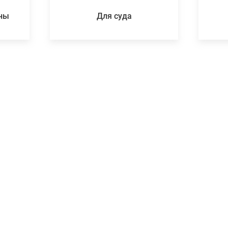
ены
Для суда