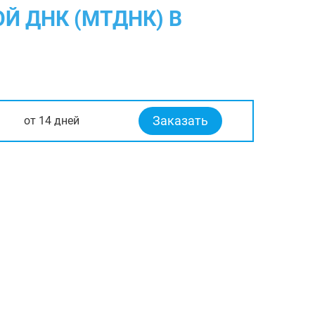
Й ДНК (МТДНК) В
Заказать
от 14 дней