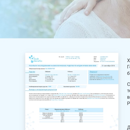
Х
Г
б
С
т
в
Р
Д