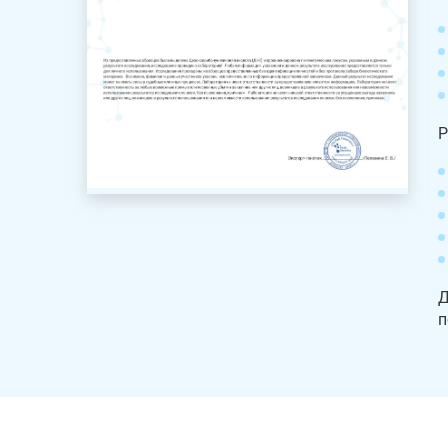
Р
Д
п