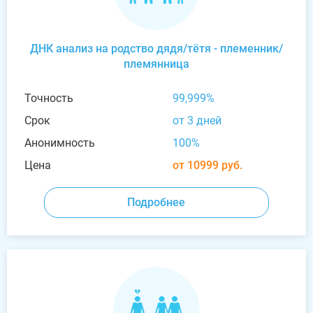
ДНК анализ на родство дядя/тётя - племенник/
племянница
Точность
99,999%
Срок
от 3 дней
Анонимность
100%
Цена
от 10999 руб.
Подробнее