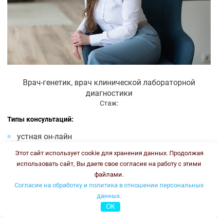
Врач-генетик, врач клинической лабораторной
диагностики
Стаж:
Типы консультаций:
устная он-лайн
письменная он-лайн
Этот сайт использует cookie для хранения данных. Продолжая
письменная офлайн
использовать сайт, Вы даете свое согласие на работу с этими
файлами.
Стоимость консультации:
3500 рублей
График работы:
ПН, ВТ, ЧТ, ПТ с 16.00 до 18.00
Согласие на обработку и политика в отношении персональных
данных.
Онлайн консультация
OK