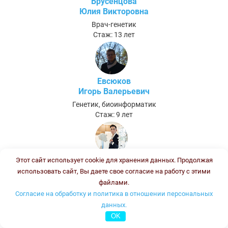
Брусенцова
Юлия Викторовна
Врач-генетик
Стаж: 13 лет
Евсюков
Игорь Валерьевич
Генетик, биоинформатик
Стаж: 9 лет
Хунагов
Этот сайт использует cookie для хранения данных. Продолжая
Темиркан Асланович
использовать сайт, Вы даете свое согласие на работу с этими
файлами.
Биолог (после ПП и ПК - Биолог клинической лабораторной
Согласие на обработку и политика в отношении персональных
диагностики)
Стаж:
данных.
OK