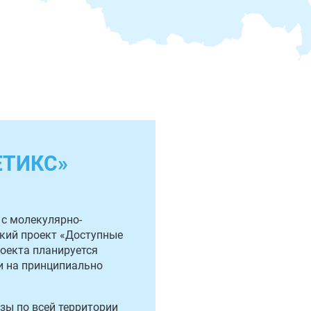
ЕТИКС»
 с молекулярно-
ский проект «Доступные
роекта планируется
и на принципиально
ы по всей территории