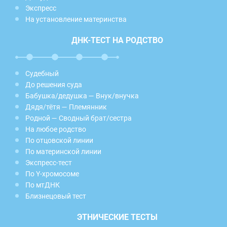
Экспресс
На установление материнства
ДНК-ТЕСТ НА РОДСТВО
Судебный
До решения суда
Бабушка/дедушка — Внук/внучка
Дядя/тётя — Племянник
Родной — Сводный брат/сестра
На любое родство
По отцовской линии
По материнской линии
Экспресс-тест
По Y-хромосоме
По мтДНК
Близнецовый тест
ЭТНИЧЕСКИЕ ТЕСТЫ