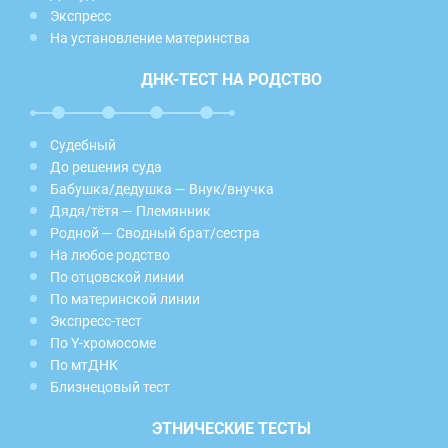
Экспресс
На установление материнства
ДНК-ТЕСТ НА РОДСТВО
Судебный
До решения суда
Бабушка/дедушка — Внук/внучка
Дядя/тётя — Племянник
Родной — Сводный брат/сестра
На любое родство
По отцовской линии
По материнской линии
Экспресс-тест
По Y-хромосоме
По мтДНК
Близнецовый тест
ЭТНИЧЕСКИЕ ТЕСТЫ