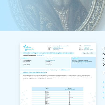
Ц
о
с
б
Г