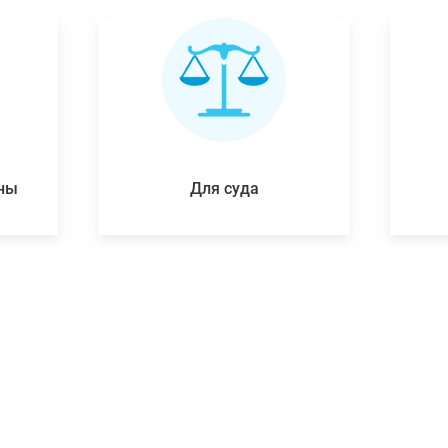
ены
Для суда