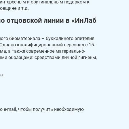
интересным и оригинальным подарком к
овщине и т.д.
по отцовской линии в «ИнЛаб
ого биоматериала – буккального эпителия
д. Однако квалифицированный персонал с 15-
ма, а также современное материально-
ыми образцами: средствами личной гигиены,
а:
ю e-mail, чтобы получить необходимую