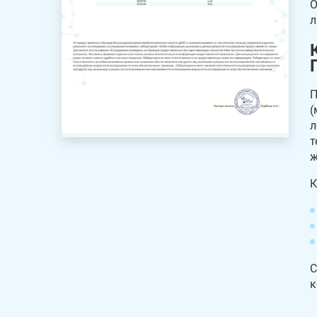
О
л
П
(
л
т
ж
К
С
к