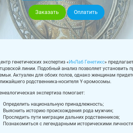
Заказать
Оплатить
ентр генетических экспертиз «
ИнЛаб Генетикс
» предлагае
тцовской линии. Подобный анализ позволяет установить 
емьи. Актуален для обоих полов, однако женщинам приде
лижайшего родственника-носителя Y-хромосомы.
енеалогическая экспертиза помогает:
Определить национальную принадлежность;
Выяснить историю происхождения рода мужчин;
Проследить пути миграции дальних родственников;
Познакомиться с легендарными историческими личностя