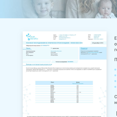
Е
о
г
П
С
н