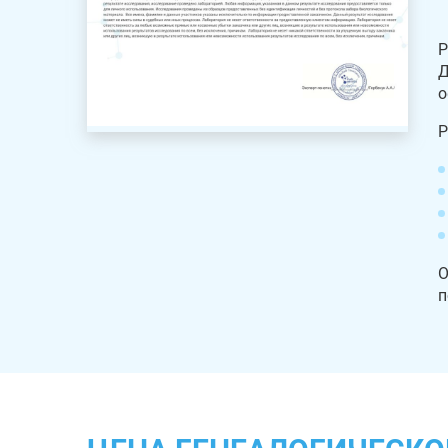
Р
Д
о
Р
О
п