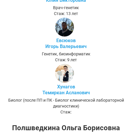
Юлия Викторовна
Врач-генетик
Стаж: 13 лет
Евсюков
Игорь Валерьевич
Генетик, биоинформатик
Стаж: 9 лет
Хунагов
Темиркан Асланович
Биолог (после ПП и ПК - Биолог клинической лабораторной
диагностики)
Стаж:
Полшведкина Ольга Борисовна