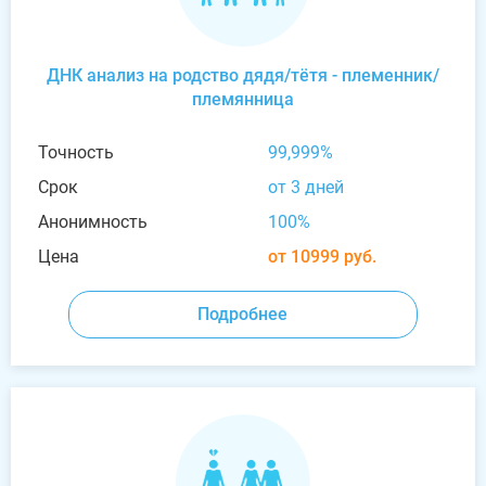
ДНК анализ на родство дядя/тётя - племенник/
племянница
Точность
99,999%
Срок
от 3 дней
Анонимность
100%
Цена
от 10999 руб.
Подробнее