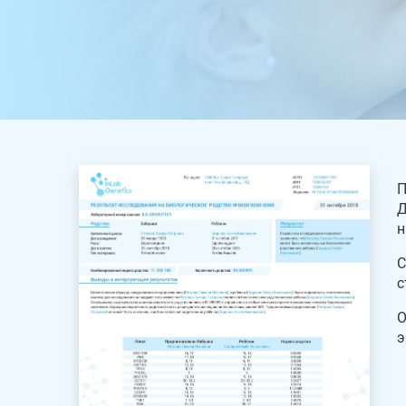
П
Д
н
С
с
О
э