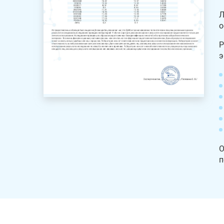
Л
о
Р
э
О
п