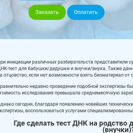
Заказать
Оплатить
ри инициации различных разбирательств представители с
НК-тест для бабушки/дедушки и внучки/внука. Также данн
а отцовство, если нет возможности взять биоматериал от о
равнительно недавно проведение подобной экспертизы бы
тоимость исследования превышала среднемесячную зараб
днако сегодня, благодаря появлению новейших техническ
кспертизы, воспользоваться услугами специализированн
Где сделать тест ДНК на родство 
(внучки)