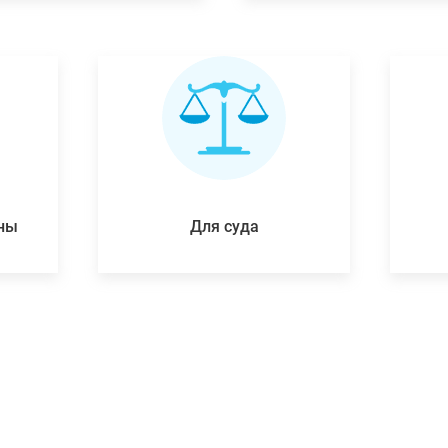
ены
Для суда