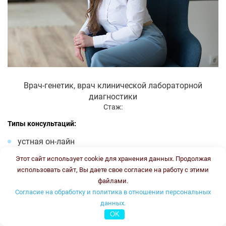
Врач-генетик, врач клинической лабораторной
диагностики
Стаж:
Типы консультаций:
устная он-лайн
письменная он-лайн
Этот сайт использует cookie для хранения данных. Продолжая
письменная офлайн
использовать сайт, Вы даете свое согласие на работу с этими
файлами.
Стоимость консультации:
3500 рублей
График работы:
ПН, ВТ, ЧТ, ПТ с 16.00 до 18.00
Согласие на обработку и политика в отношении персональных
данных.
Онлайн консультация
OK