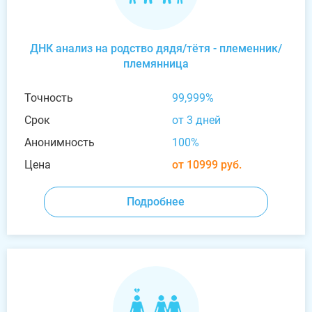
ДНК анализ на родство дядя/тётя - племенник/
племянница
Точность
99,999%
Срок
от 3 дней
Анонимность
100%
Цена
от 10999 руб.
Подробнее