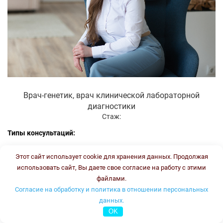
Врач-генетик, врач клинической лабораторной
диагностики
Стаж:
Типы консультаций:
устная он-лайн
Этот сайт использует cookie для хранения данных. Продолжая
письменная он-лайн
использовать сайт, Вы даете свое согласие на работу с этими
письменная офлайн
файлами.
Согласие на обработку и политика в отношении персональных
Стоимость консультации:
3500 рублей
График работы:
ПН, ВТ, ЧТ, ПТ с 16.00 до 18.00
данных.
OK